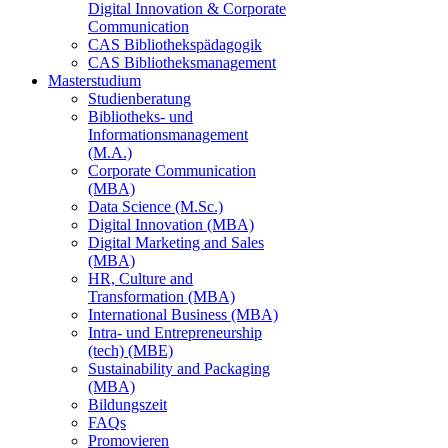
Digital Innovation & Corporate
Communication
CAS Bibliothekspädagogik
CAS Bibliotheksmanagement
Masterstudium
Studienberatung
Bibliotheks- und
Informationsmanagement
(M.A.)
Corporate Communication
(MBA)
Data Science (M.Sc.)
Digital Innovation (MBA)
Digital Marketing and Sales
(MBA)
HR, Culture and
Transformation (MBA)
International Business (MBA)
Intra- und Entrepreneurship
(tech) (MBE)
Sustainability and Packaging
(MBA)
Bildungszeit
FAQs
Promovieren