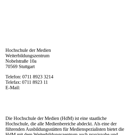
Kontakt
Hochschule der Medien
Weiterbildungszentrum
Nobelstraße 10a
70569 Stuttgart
Telefon: 0711 8923 3214
Telefax: 0711 8923 11
E-Mail:
weiterbildung@hdm-stuttgart.de
Wer wir sind
Die Hochschule der Medien (HdM) ist eine staatliche
Hochschule, die alle Medienbereiche abdeckt. Als eine der
führenden Ausbildungsstätten für Medienspezialisten bietet die
HdM mit dem Weiterbildungszentrum auch praxisnahe und